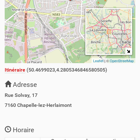
Leaflet
| ©
OpenStreetMap
Itinéraire
(50.4699023,4.2805346846580505)
Adresse
Rue Solvay, 17
7160
Chapelle-lez-Herlaimont
Horaire