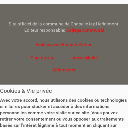
a
v
i
Site officiel de la commune de Chapelle-lez-Herlaimont.
g
Editeur responsable:
Collège communal
a
t
Réalisé avec Plone & Python
i
o
Plan du site
Accessibilité
n
Webmaster
Cookies & Vie privée
Avec votre accord, nous utilisons des cookies ou technologies
similaires pour stocker et accéder à des informations
personnelles comme votre visite sur ce site. Vous pouvez
retirer votre consentement ou vous opposer aux traitements
basés sur l'intérêt légitime à tout moment en cliquant sur