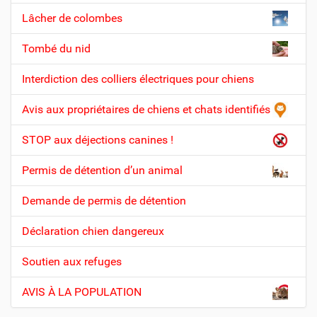
a
Lâcher de colombes
v
Tombé du nid
i
g
Interdiction des colliers électriques pour chiens
a
t
Avis aux propriétaires de chiens et chats identifiés
i
STOP aux déjections canines !
o
n
Permis de détention d’un animal
Demande de permis de détention
Déclaration chien dangereux
Soutien aux refuges
AVIS À LA POPULATION