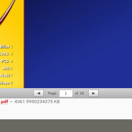
Page
1
of
16
.pdf
— 4361.9990234375 KB