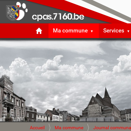
Ma commune
Services
V
Accueil
Ma commune
Journal communa