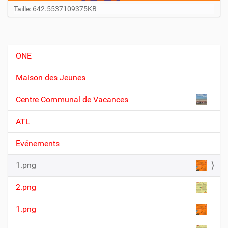
C
Taille: 642.5537109375KB
l
i
q
u
ONE
N
e
z
a
Maison des Jeunes
p
v
o
Centre Communal de Vacances
i
u
r
g
v
ATL
a
o
i
t
Evénements
r
i
l
1.png
o
'
i
n
2.png
m
a
1.png
g
e