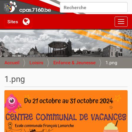
Chercher par
Recherche avancée…
Activ
Accueil
Loisirs
Enfance & Jeunesse
1.png
1.png