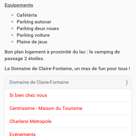
Equipements
Cafétéria
Parking autocar
Parking deux roues
Parking voiture
Plaine de jeux
Bon plan logement à proximité du lac : le camping de
passage 2 étoiles.
Le Domaine de Claire-Fontaine, un max de fun pour tous !
Domaine de Claire-Fontaine
N
a
Si bien chez nous
v
Centrissime - Maison du Tourisme
i
g
Charleroi Metropole
a
t
Evénements