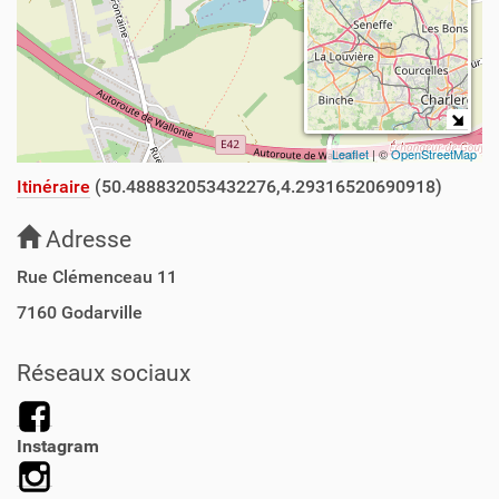
Leaflet
| ©
OpenStreetMap
Itinéraire
(50.488832053432276,4.29316520690918)
Adresse
Rue Clémenceau 11
7160
Godarville
Réseaux sociaux
Instagram