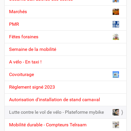
v
Marchés
i
g
PMR
a
t
Fêtes foraines
i
Semaine de la mobilité
o
n
A vélo - En taxi !
Covoiturage
Règlement signé 2023
Autorisation d'installation de stand carnaval
Lutte contre le vol de vélo - Plateforme mybike
Mobilité durable - Compteurs Telraam