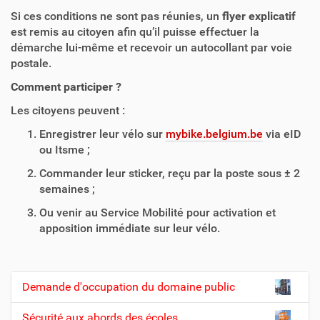
Si ces conditions ne sont pas réunies, un
flyer explicatif
est remis au citoyen afin qu’il puisse effectuer la
démarche lui-même et recevoir un autocollant par voie
postale.
Comment participer ?
Les citoyens peuvent :
Enregistrer leur vélo sur
mybike.belgium.be
via eID
ou Itsme ;
Commander leur sticker, reçu par la poste sous ± 2
semaines ;
Ou venir au Service Mobilité pour activation et
apposition immédiate sur leur vélo.
Demande d'occupation du domaine public
N
a
Sécurité aux abords des écoles