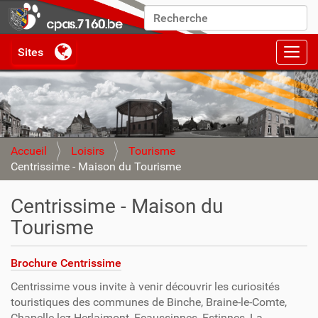
Chercher par
Recherche avancée…
Activ
Accueil
Loisirs
Tourisme
Centrissime - Maison du Tourisme
Centrissime - Maison du
Tourisme
Brochure Centrissime
Centrissime vous invite à venir découvrir les curiosités
touristiques des communes de Binche, Braine-le-Comte,
Chapelle-lez-Herlaimont, Ecaussinnes, Estinnes, La