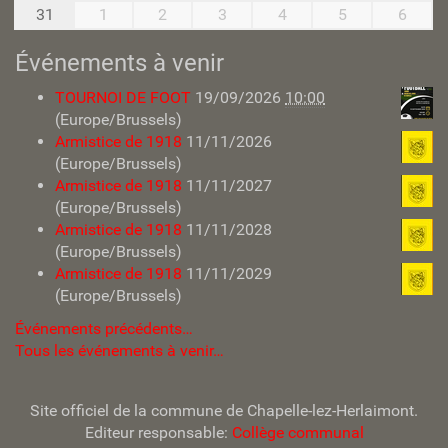
8
e
31
1
2
3
4
5
6
n
t
Événements à venir
TOURNOI DE FOOT
19/09/2026
10:00
(Europe/Brussels)
Armistice de 1918
11/11/2026
(Europe/Brussels)
Armistice de 1918
11/11/2027
(Europe/Brussels)
Armistice de 1918
11/11/2028
(Europe/Brussels)
Armistice de 1918
11/11/2029
(Europe/Brussels)
Événements précédents…
Tous les événements à venir…
Site officiel de la commune de Chapelle-lez-Herlaimont.
Editeur responsable:
Collège communal