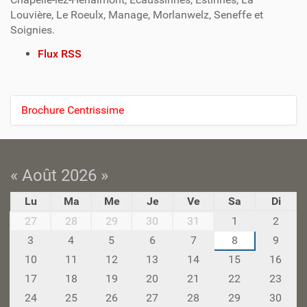
Louvière, Le Roeulx, Manage, Morlanwelz, Seneffe et
Soignies.
A
Flux RSS
c
t
i
Brochure Centrissime
N
o
n
a
s
v
s
i
« Août 2026 »
u
r
g
Lu
Ma
Me
Je
Ve
Sa
Di
l
a
m
e
27
28
29
30
31
1
2
t
o
d
3
4
5
6
7
8
9
i
n
o
10
11
12
13
14
15
16
t
c
o
h
17
18
19
20
21
22
23
u
n
-
m
24
25
26
27
28
29
30