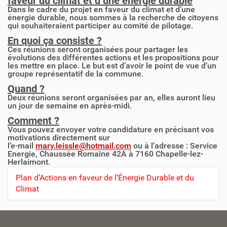
faveur du climat et d’une énergie durable
Dans le cadre du projet en faveur du climat et d’une
énergie durable, nous sommes à la recherche de citoyens
qui souhaiteraient participer au comité de pilotage.
En quoi ça consiste ?
Ces réunions seront organisées pour partager les
évolutions des différentes actions et les propositions pour
les mettre en place. Le but est d’avoir le point de vue d’un
groupe représentatif de la commune.
Quand ?
Deux réunions seront organisées par an, elles auront lieu
un jour de semaine en après-midi.
Comment ?
Vous pouvez envoyer votre candidature en précisant vos
motivations directement sur
l’e-mail
mary.leissle@hotmail.com
ou à l’adresse : Service
Energie, Chaussée Romaine 42A à 7160 Chapelle-lez-
Herlaimont.
Plan d’Actions en faveur de l’Énergie Durable et du
N
Climat
a
v
i