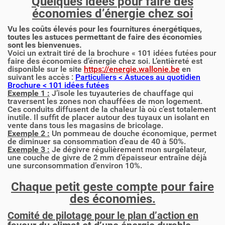
Quelques idées pour faire des
économies d’énergie chez soi
Vu les coûts élevés pour les fournitures énergétiques,
toutes les astuces permettant de faire des économies
sont les bienvenues.
Voici un extrait tiré de la brochure « 101 idées futées pour
faire des économies d’énergie chez soi. L’entièreté est
disponible sur le site
https://energie.wallonie.be
en
suivant les accès :
Particuliers <
Astuces au quotidien
Brochure <
101 idées futées
Exemple 1 :
J’isole les tuyauteries de chauffage qui
traversent les zones non chauffées de mon logement.
Ces conduits diffusent de la chaleur là où c’est totalement
inutile. Il suffit de placer autour des tuyaux un isolant en
vente dans tous les magasins de bricolage.
Exemple 2 :
Un pommeau de douche économique, permet
de diminuer sa consommation d’eau de 40 à 50%.
Exemple 3 :
Je dégivre régulièrement mon surgélateur,
une couche de givre de 2 mm d’épaisseur entraîne déjà
une surconsommation d’environ 10%.
Chaque petit geste compte pour faire
des économies.
Comité de pilotage pour le plan d’action en