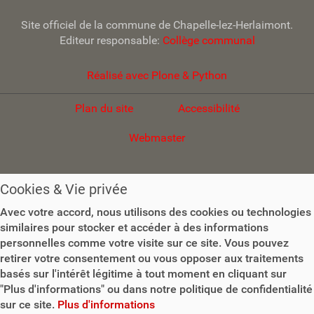
g
Site officiel de la commune de Chapelle-lez-Herlaimont.
a
Editeur responsable:
Collège communal
t
i
Réalisé avec Plone & Python
o
Plan du site
Accessibilité
n
Webmaster
Cookies & Vie privée
Avec votre accord, nous utilisons des cookies ou technologies
similaires pour stocker et accéder à des informations
personnelles comme votre visite sur ce site. Vous pouvez
retirer votre consentement ou vous opposer aux traitements
basés sur l'intérêt légitime à tout moment en cliquant sur
"Plus d'informations" ou dans notre politique de confidentialité
sur ce site.
Plus d'informations