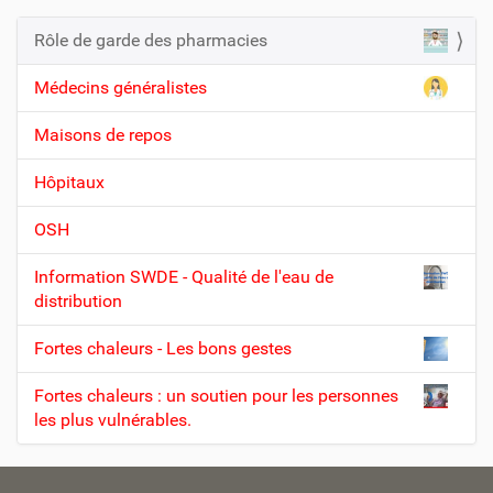
Rôle de garde des pharmacies
N
a
Médecins généralistes
v
Maisons de repos
i
g
Hôpitaux
a
t
OSH
i
Information SWDE - Qualité de l'eau de
o
distribution
n
Fortes chaleurs - Les bons gestes
Fortes chaleurs : un soutien pour les personnes
les plus vulnérables.