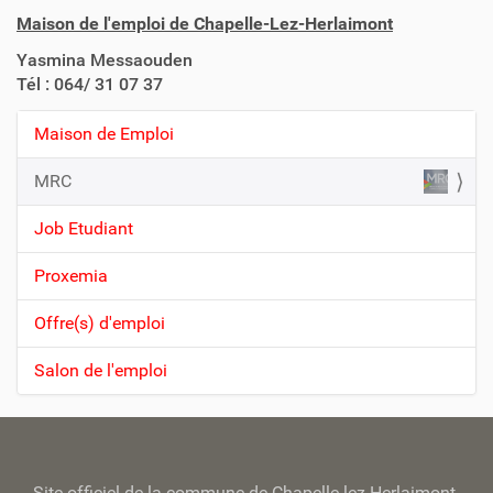
Maison de l'emploi de Chapelle-Lez-Herlaimont
Yasmina Messaouden
Tél : 064/ 31 07 37
Maison de Emploi
N
a
MRC
v
Job Etudiant
i
g
Proxemia
a
t
Offre(s) d'emploi
i
Salon de l'emploi
o
n
Site officiel de la commune de Chapelle-lez-Herlaimont.