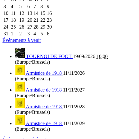
3
4
5
6
7
8
9
10
11
12
13
14
15
16
17
18
19
20
21
22
23
24
25
26
27
28
29
30
31
1
2
3
4
5
6
Événements à venir
TOURNOI DE FOOT
19/09/2026
10:00
(Europe/Brussels)
Armistice de 1918
11/11/2026
(Europe/Brussels)
Armistice de 1918
11/11/2027
(Europe/Brussels)
Armistice de 1918
11/11/2028
(Europe/Brussels)
Armistice de 1918
11/11/2029
(Europe/Brussels)