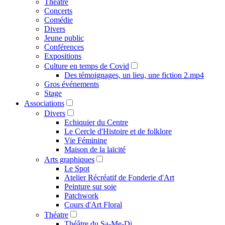
Théâtre
Concerts
Comédie
Divers
Jeune public
Conférences
Expositions
Culture en temps de Covid
Des témoignages, un lieu, une fiction 2.mp4
Gros événements
Stage
Associations
Divers
Echiquier du Centre
Le Cercle d'Histoire et de folklore
Vie Féminine
Maison de la laïcité
Arts graphiques
Le Spot
Atelier Récréatif de Fonderie d'Art
Peinture sur soie
Patchwork
Cours d'Art Floral
Théatre
Théâtre du Sa-Me-Di