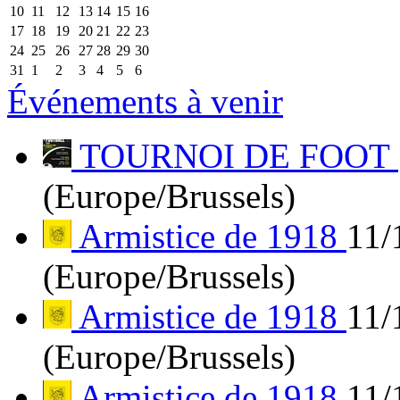
10
11
12
13
14
15
16
17
18
19
20
21
22
23
24
25
26
27
28
29
30
31
1
2
3
4
5
6
Événements à venir
TOURNOI DE FOOT
(Europe/Brussels)
Armistice de 1918
11/
(Europe/Brussels)
Armistice de 1918
11/
(Europe/Brussels)
Armistice de 1918
11/