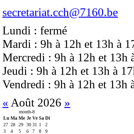
secretariat.cch@7160.be
Lundi : fermé
Mardi : 9h à 12h et 13h à 1
Mercredi : 9h à 12h et 13h 
Jeudi : 9h à 12h et 13h à 1
Vendredi : 9h à 12h et 13h 
«
Août 2026
»
month-8
Lu
Ma
Me
Je
Ve
Sa
Di
27
28
29
30
31
1
2
3
4
5
6
7
8
9