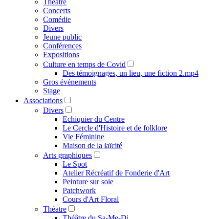
Théâtre
Concerts
Comédie
Divers
Jeune public
Conférences
Expositions
Culture en temps de Covid
Des témoignages, un lieu, une fiction 2.mp4
Gros événements
Stage
Associations
Divers
Echiquier du Centre
Le Cercle d'Histoire et de folklore
Vie Féminine
Maison de la laïcité
Arts graphiques
Le Spot
Atelier Récréatif de Fonderie d'Art
Peinture sur soie
Patchwork
Cours d'Art Floral
Théatre
Théâtre du Sa-Me-Di