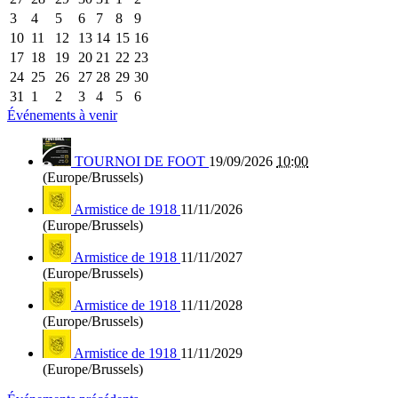
3
4
5
6
7
8
9
10
11
12
13
14
15
16
17
18
19
20
21
22
23
24
25
26
27
28
29
30
31
1
2
3
4
5
6
Événements à venir
TOURNOI DE FOOT
19/09/2026
10:00
(Europe/Brussels)
Armistice de 1918
11/11/2026
(Europe/Brussels)
Armistice de 1918
11/11/2027
(Europe/Brussels)
Armistice de 1918
11/11/2028
(Europe/Brussels)
Armistice de 1918
11/11/2029
(Europe/Brussels)