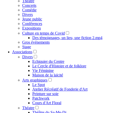
Théâtre
Concerts
Comédie
Divers
Jeune public
Conférences
Expositions
Culture en temps de Covid
Des témoignages, un lieu, une fiction 2.mp4
Gros événements
Stage
Associations
Divers
Echiquier du Centre
Le Cercle d'Histoire et de folklore
Vie Féminine
Maison de la laïcité
Arts graphiques
Le Spot
Atelier Récréatif de Fonderie d'Art
Peinture sur soie
Patchwork
Cours d'Art Floral
Théatre
Théâtre du Sa-Me-Di