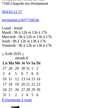
7160 Chapelle-lez-Herlaimont
064/43.12.57
secretariat.cch@7160.be
Lundi : fermé
Mardi : 9h à 12h et 13h à 17h
Mercredi : 9h à 12h et 13h à 17h
Jeudi : 9h à 12h et 13h à 17h
Vendredi : 9h à 12h et 13h à 17h
«
Août 2026
»
month-8
Lu
Ma
Me
Je
Ve
Sa
Di
27
28
29
30
31
1
2
3
4
5
6
7
8
9
10
11
12
13
14
15
16
17
18
19
20
21
22
23
24
25
26
27
28
29
30
31
1
2
3
4
5
6
Événements à venir