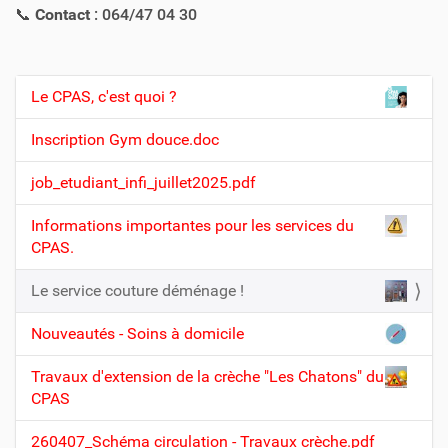
📞
Contact
: 064/47 04 30
Le CPAS, c'est quoi ?
N
a
Inscription Gym douce.doc
v
job_etudiant_infi_juillet2025.pdf
i
g
Informations importantes pour les services du
a
CPAS.
t
Le service couture déménage !
i
o
Nouveautés - Soins à domicile
n
Travaux d'extension de la crèche "Les Chatons" du
CPAS
260407_Schéma circulation - Travaux crèche.pdf