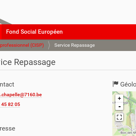
Fond Social Européen
-professionnel (CISP)
Service Repassage
vice Repassage
ntact
Géolo
.chapelle@7160.be
+
 45 82 05
-
resse