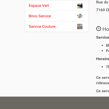
Rue du
n
Espace Vert
7160
C
Brico Service
Service Couture
Hor
Service
8
P
Horaire
7
Ce serv
rideaux,
Ce serv