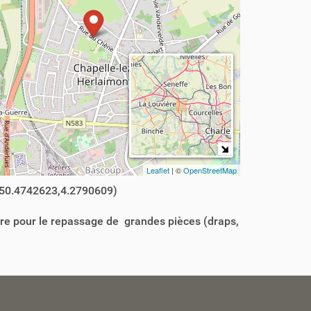
Leaflet
| ©
OpenStreetMap
50.4742623,4.2790609)
dre pour le repassage de grandes pièces (draps,