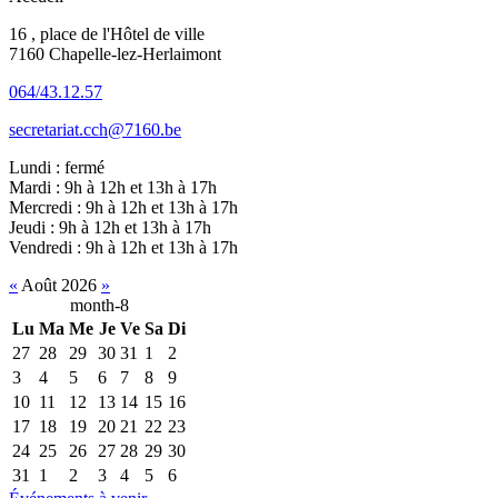
16 , place de l'Hôtel de ville
7160 Chapelle-lez-Herlaimont
064/43.12.57
secretariat.cch@7160.be
Lundi : fermé
Mardi : 9h à 12h et 13h à 17h
Mercredi : 9h à 12h et 13h à 17h
Jeudi : 9h à 12h et 13h à 17h
Vendredi : 9h à 12h et 13h à 17h
«
Août 2026
»
month-8
Lu
Ma
Me
Je
Ve
Sa
Di
27
28
29
30
31
1
2
3
4
5
6
7
8
9
10
11
12
13
14
15
16
17
18
19
20
21
22
23
24
25
26
27
28
29
30
31
1
2
3
4
5
6