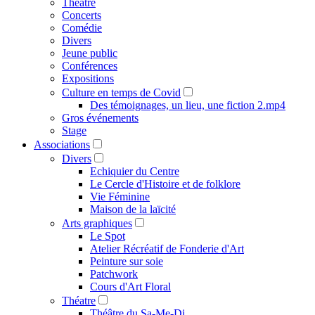
Théâtre
Concerts
Comédie
Divers
Jeune public
Conférences
Expositions
Culture en temps de Covid
Des témoignages, un lieu, une fiction 2.mp4
Gros événements
Stage
Associations
Divers
Echiquier du Centre
Le Cercle d'Histoire et de folklore
Vie Féminine
Maison de la laïcité
Arts graphiques
Le Spot
Atelier Récréatif de Fonderie d'Art
Peinture sur soie
Patchwork
Cours d'Art Floral
Théatre
Théâtre du Sa-Me-Di