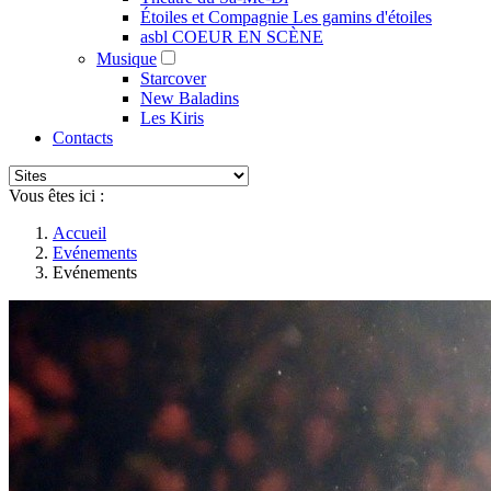
Étoiles et Compagnie Les gamins d'étoiles
asbl COEUR EN SCÈNE
Musique
Starcover
New Baladins
Les Kiris
Contacts
Vous êtes ici :
Accueil
Evénements
Evénements