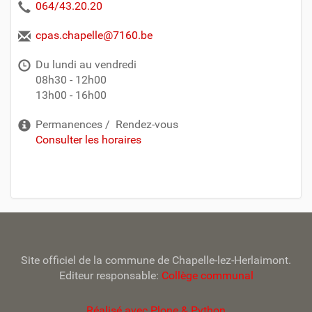
064/43.20.20
cpas.chapelle@7160.be
Du lundi au vendredi
08h30 - 12h00
13h00 - 16h00
Permanences / Rendez-vous
Consulter les horaires
Site officiel de la commune de Chapelle-lez-Herlaimont.
Editeur responsable:
Collège communal
Réalisé avec Plone & Python