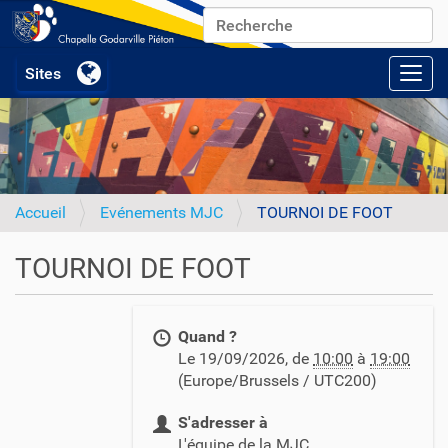
Chercher par
Recherche avancée…
Activ
Accueil
Evénements MJC
TOURNOI DE FOOT
TOURNOI DE FOOT
h
Quand ?
t
Le
19/09/2026
, de
10:00
à
19:00
t
(Europe/Brussels / UTC200)
p
s
S'adresser à
:
L'équipe de la MJC
/