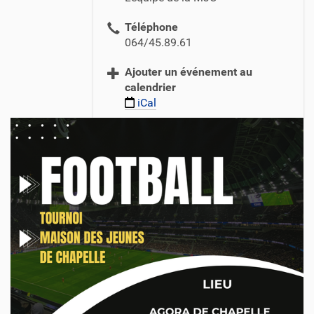
/
Téléphone
c
064/45.89.61
p
a
Ajouter un événement au
s
calendrier
.
iCal
c
h
a
p
e
l
l
e
-
l
e
z
-
h