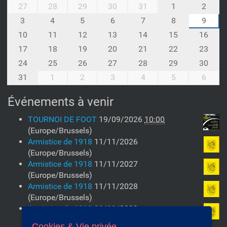
m
l
27
28
29
30
31
1
2
o
l
3
4
5
6
7
8
9
n
o
10
11
12
13
14
15
16
t
w
h
17
18
19
20
21
22
23
e
-
e
24
25
26
27
28
29
30
8
n
31
1
2
3
4
5
6
T
O
Événements à venir
U
R
TOURNOI DE FOOT
19/09/2026
10:00
N
(Europe/Brussels)
O
Armistice de 1918
11/11/2026
I
(Europe/Brussels)
D
Armistice de 1918
11/11/2027
E
(Europe/Brussels)
F
Armistice de 1918
11/11/2028
O
(Europe/Brussels)
O
Armistice de 1918
11/11/2029
T
(Europe/Brussels)
Cookies & Vie privée