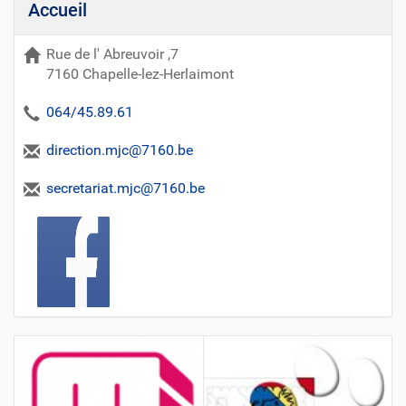
/
Accueil
j
e
Rue de l' Abreuvoir ,7
u
7160 Chapelle-lez-Herlaimont
n
e
064/45.89.61
s
s
direction.mjc@7160.be
e
/
secretariat.mjc@7160.be
m
j
c
/
e
v
e
n
e
m
e