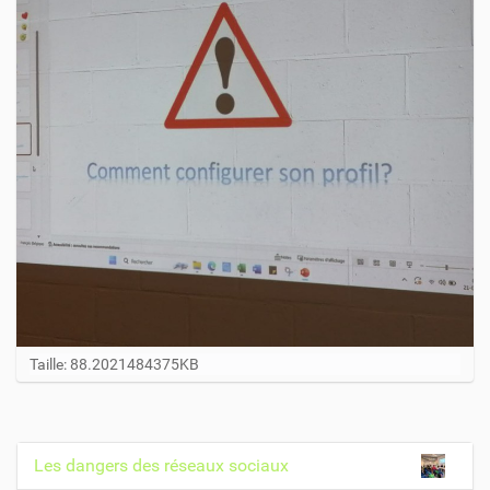
C
Taille: 88.2021484375KB
l
i
q
u
Les dangers des réseaux sociaux
N
e