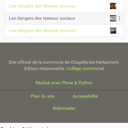
z
a
Les dangers des réseaux sociaux
p
v
o
Les dangers des réseaux sociaux
i
u
r
g
v
Les dangers des réseaux sociaux
a
o
i
t
r
i
l
o
'
Site officiel de la commune de Chapelle-lez-Herlaimont.
i
n
Editeur responsable:
Collège communal
m
a
g
Réalisé avec Plone & Python
e
d
Plan du site
Accessibilité
a
n
Webmaster
s
s
a
t